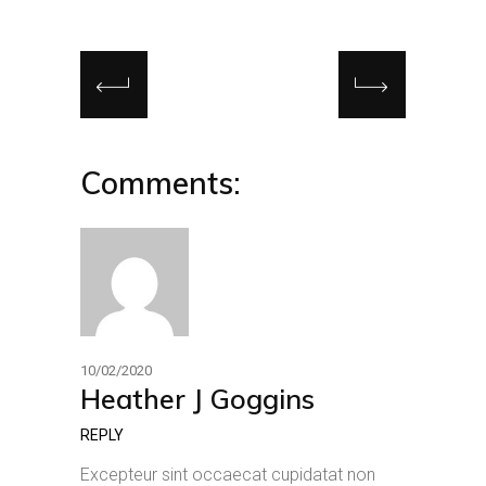
Comments:
10/02/2020
Heather J Goggins
REPLY
Excepteur sint occaecat cupidatat non