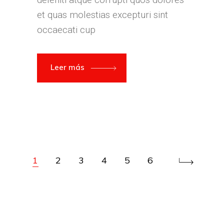
et quas molestias excepturi sint
occaecati cup
Leer más
1
2
3
4
5
6